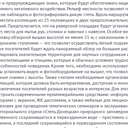
 и предупреждающие знаки, которые будут обеспечивать защ
рямого негативного воздействия. Рельеф местности позволяет п
ов наблюдать и фотографировать дикую степь. Вдоль маршрута
местить коллекцию из 25 половецких и двух предположительн
ий. Предполагается, что на реверсной площадке будет устано
ет, места для мытья рук, столики и лавочки с навесом. Особое 
ановку обзорной вышки высотой не менее 21 м, с наклонными 
рокими ступенями — это позволит осуществлять лёгкий подъем
е посетителей будет ждать панорамный обзор на большие рас
лировать значительную территорию для научных сотрудников 
екопитающими и птицами, которые в обычных условиях трудно
особенностей поведения. Кроме того, необходимо использова
бы установить видео и фотооборудование на вышке, что позвол
ьные снимки с высоты. Также считаем необходимым организов
лекций, которая должна быть интерактивная, доступная и инн
овлечения посетителей разных возрастов и интересов. Для этог
строить современными мультимедийными средствами: инфор
торами с экраном, ЖК дисплеями, а также мебелью для лекцион
человек для проведения тематических семинаров и заслушиван
ториального отдела «Степь Донецкая» природного заповедни
ственного сохранившегося в первозданном виде – престижно са
авнина, а последний сохранившийся в первозданном состоянии