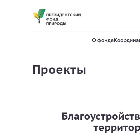
О фонде
Координа
Проекты
Благоустройст
территор