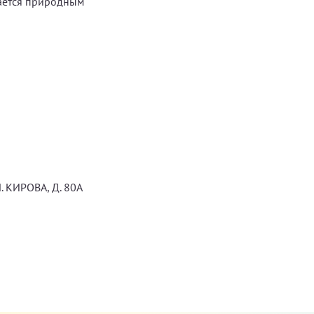
тается природным
ы
 КИРОВА, Д. 80А