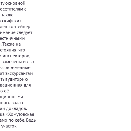
иту основной
осетителям с
 также
о скифских
влен контейнер
внимание следует
лестничными
. Также на
стояния, что
и инспекторов,
 замечены из-за
ть современные
ит экскурсантам
ать аудиторию
овационная для
о её
мационными
ного зала с
ии докладов.
ка «Хомутовская
мо по себе. Ведь
 участок