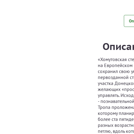
Оп
Описа
«Хомутовская ст
на Европейском 
сохранил свою у
первозданной ст
участка Донецко
желающих «прост
управлять. Исхо
- познавательно
Тропа проложена
которому планир
более ста пятид
разных возрастн
петлю, вдоль кот