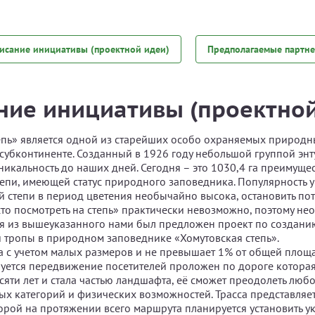
исание инициативы (проектной идеи)
Предполагаемые партн
ние инициативы (проектной
епь» является одной из старейших особо охраняемых природ
субконтиненте. Созданный в 1926 году небольшой группой энт
никальность до наших дней. Сегодня – это 1030,4 га преимуще
епи, имеющей статус природного заповедника. Популярность 
й степи в период цветения необычайно высока, остановить по
о посмотреть на степь» практически невозможно, поэтому не
дя из вышеуказанного нами был предложен проект по создан
й тропы в природном заповеднике «Хомутовская степь».
 с учетом малых размеров и не превышает 1% от общей площа
уется передвижение посетителей проложен по дороге которая
есяти лет и стала частью ландшафта, её сможет преодолеть лю
ых категорий и физических возможностей. Трасса представляе
орой на протяжении всего маршрута планируется установить ук