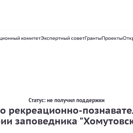
ционный комитет
Экспертный совет
Гранты
Проекты
Отк
Статус:
не получил поддержки
во рекреационно-познавате
ии заповедника "Хомутовск