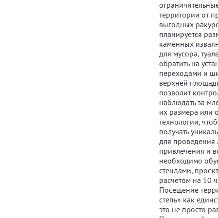
ограничительные
территории от п
выгодных ракурс
планируется раз
каменных изваян
для мусора, туал
обратить на уст
переходами и ши
верхней площадк
позволит контро
наблюдать за мл
их размера или 
технологии, что
получать уникал
для проведения 
привлечения и в
необходимо обу
стендами, проек
расчетом на 50 
Посещение терри
степь» как един
это не просто р