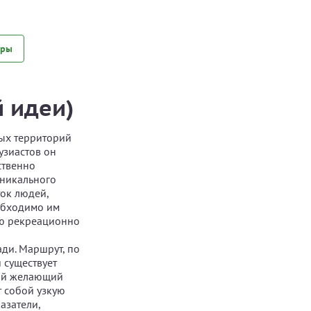
еры
 идеи)
ных территорий
узиастов он
ственно
уникального
ток людей,
обходимо им
ию рекреационно
ди. Маршрут, по
 существует
бой желающий
т собой узкую
азатели,