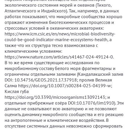
экологического состояния морей и океанов (Тихого,
Атлантического и Индийского). Так, например, в данных
работах показывают, что микробные сообщества хорошо
отражают изменения биогеохимических процессов и
стрессовых условий в океанических акваториях:
https://www.icm.csic.es/en/news/microbial-biodiversity-
could-be-good-indicator-marine-ecosystems-health, а
также что их структура тесно взаимосвязана с
климатическими условиями:
https://www.nature.com/articles/s41467-024-49124-0.
В то же время существующие исследования по
микробиомному составу Белого моря фрагментарны и
ограничены отдельными заливами (Кандалакшский залив
DOI: 10.34756/GEOS.2021.17.37918; пролив Великая
Салма https://doi.org/10.1007/s00284-025-04199-w;
Кислая губа
https://doi.org/10.3390/microorganisms13092143; и
отдельные прибрежные озёра DOI:10.17076/lim1910). Эти
данные не охватывают всю акваторию и не позволяют
оценить динамику микробного сообщества и его реакцию
на антропогенные и климатические воздействия. В
отсутствие системных данных невозможно сформировать