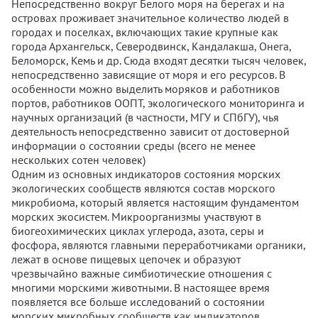
Непосредственно вокруг Белого моря на берегах и на
островах проживает значительное количество людей в
городах и поселках, включающих такие крупные как
города Архангельск, Северодвинск, Кандалакша, Онега,
Беломорск, Кемь и др. Сюда входят десятки тысяч человек,
непосредственно зависящие от моря и его ресурсов. В
особенности можно выделить моряков и работников
портов, работников ООПТ, экологического мониторинга и
научных организаций (в частности, МГУ и СПбГУ), чья
деятельность непосредственно зависит от достоверной
информации о состоянии среды (всего не менее
нескольких сотен человек)
Одним из основных индикаторов состояния морских
экологических сообществ являются состав морского
микробиома, который является настоящим фундаментом
морских экосистем. Микроорганизмы участвуют в
биогеохимических циклах углерода, азота, серы и
фосфора, являются главными переработчиками органики,
лежат в основе пищевых цепочек и образуют
чрезвычайно важные симбиотические отношения с
многими морскими животными. В настоящее время
появляется все больше исследований о состоянии
морских микробных сообществ как индикаторов