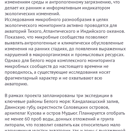
изменениям среды и антропогенному загрязнению, что
делает их ранним и информативным индикатором
экологических изменений.
Исследования микробного разнообразия в целях
экологического мониторинга активно проводятся для
акваторий Тихого, Атлантического и Индийского океанов.
Показано, что микробные сообщества позволяют
выявлять антропогенные и климатически обусловленные
изменения на ранних стадиях, до появления выраженных
нарушений в макроорганизмах и промысловых ресурсах.
Однако для Белого моря комплексного мониторинга
микробных сообществ до настоящего времени не
проводилось, а существующие исследования носят
фрагментарный характер и не охватывают всю
акваторию.
В рамках проекта запланированы три экспедиции в
ключевые районы Белого моря: Кандалакшский залив,
Двинскую губу, окрестности Соловецких островов,
архипелаг Кузова и остров Мудьюг. Планируется отобрать
не менее 60 проб воды, донных отложений и грунта
литорали, что позволит охватить как относительно мало
нарушенные участки акватории, так и зоны с выраженной