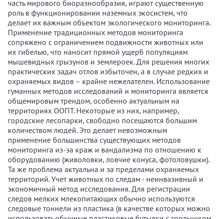
часть мирового биоразнообразия, играют существенную
роль в функционировании наземных экосистем, что
делает их важным объектом экологического мониторинга.
Применение традиционных методов мониторинга
сопряжено с ограничением подвижности животных или
их гибелью, что наносит прямой ущерб популяциям
мышевидных грызунов и землероек. Для решения многих
практических задач отлов избыточен, а в случае редких и
охраняемых видов – крайне нежелателен. Использование
гуманных методов исследований и мониторинга является
общемировым трендом, особенно актуальным на
территориях ООПТ. Некоторые из них, например,
городские лесопарки, свободно посещаются большим
количеством людей. Это делает невозможным
применение большинства существующих методов
мониторинга из-за краж и вандализма по отношению к
оборудованию (живоловки, ловчие конуса, фотоловушки).
Та же проблема актуальна и за пределами охраняемых
территорий. Учет животных по следам - неинвазивный и
экономичный метод исследования. Для регистрации
следов мелких млекопитающих обычно используются
следовые тоннели из пластика (в качестве которых можно
использовать обычные пластиковые бутылки с горлышком