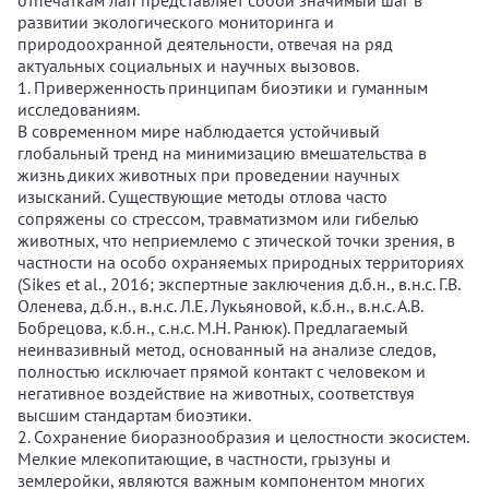
отпечаткам лап представляет собой значимый шаг в
развитии экологического мониторинга и
природоохранной деятельности, отвечая на ряд
актуальных социальных и научных вызовов.
1. Приверженность принципам биоэтики и гуманным
исследованиям.
В современном мире наблюдается устойчивый
глобальный тренд на минимизацию вмешательства в
жизнь диких животных при проведении научных
изысканий. Существующие методы отлова часто
сопряжены со стрессом, травматизмом или гибелью
животных, что неприемлемо с этической точки зрения, в
частности на особо охраняемых природных территориях
(Sikes et al., 2016; экспертные заключения д.б.н., в.н.с. Г.В.
Оленева, д.б.н., в.н.с. Л.Е. Лукьяновой, к.б.н., в.н.с. А.В.
Бобрецова, к.б.н., с.н.с. М.Н. Ранюк). Предлагаемый
неинвазивный метод, основанный на анализе следов,
полностью исключает прямой контакт с человеком и
негативное воздействие на животных, соответствуя
высшим стандартам биоэтики.
2. Сохранение биоразнообразия и целостности экосистем.
Мелкие млекопитающие, в частности, грызуны и
землеройки, являются важным компонентом многих