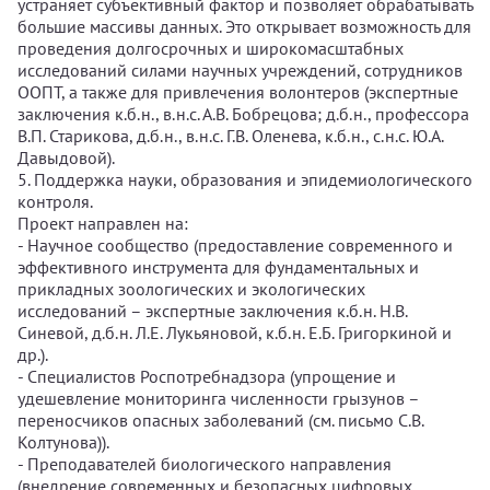
устраняет субъективный фактор и позволяет обрабатывать
большие массивы данных. Это открывает возможность для
проведения долгосрочных и широкомасштабных
исследований силами научных учреждений, сотрудников
ООПТ, а также для привлечения волонтеров (экспертные
заключения к.б.н., в.н.с. А.В. Бобрецова; д.б.н., профессора
В.П. Старикова, д.б.н., в.н.с. Г.В. Оленева, к.б.н., с.н.с. Ю.А.
Давыдовой).
5. Поддержка науки, образования и эпидемиологического
контроля.
Проект направлен на:
- Научное сообщество (предоставление современного и
эффективного инструмента для фундаментальных и
прикладных зоологических и экологических
исследований – экспертные заключения к.б.н. Н.В.
Синевой, д.б.н. Л.Е. Лукьяновой, к.б.н. Е.Б. Григоркиной и
др.).
- Специалистов Роспотребнадзора (упрощение и
удешевление мониторинга численности грызунов –
переносчиков опасных заболеваний (см. письмо С.В.
Колтунова)).
- Преподавателей биологического направления
(внедрение современных и безопасных цифровых